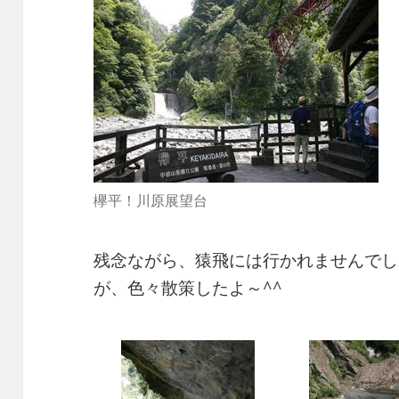
欅平！川原展望台
残念ながら、猿飛には行かれませんでし
が、色々散策したよ～^^