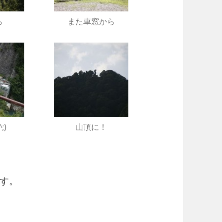
ら
また車窓から
;)
山頂に！
す。