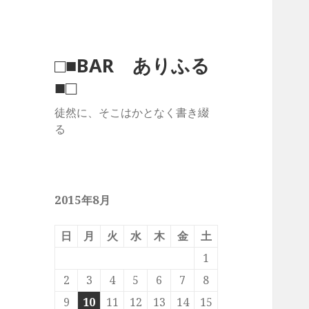
□■BAR ありふる
■□
徒然に、そこはかとなく書き綴
る
2015年8月
日
月
火
水
木
金
土
1
2
3
4
5
6
7
8
9
10
11
12
13
14
15