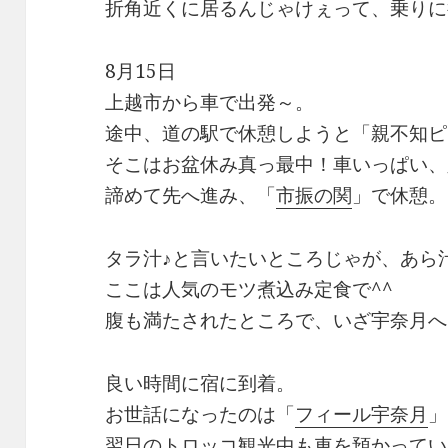
折角近くに居るんじゃけぇって、乗りに
8月15日
上越市から車で出発～。
途中、道の駅で休憩しようと「親不知ピ
そこはお盆休み真っ最中！車いっぱい、
諦めて先へ進み、「
市振の関
」で休憩。
タラ汁♪と言いたいところじゃが、あら汁
ここは人気のモツ煮込み定食で^^
腹も満たされたところで、いざ宇奈月へ
良い時間に宿に到着。
お世話になったのは「
フィール宇奈月
」
翌日のトロッコ観光中も車を預かってい