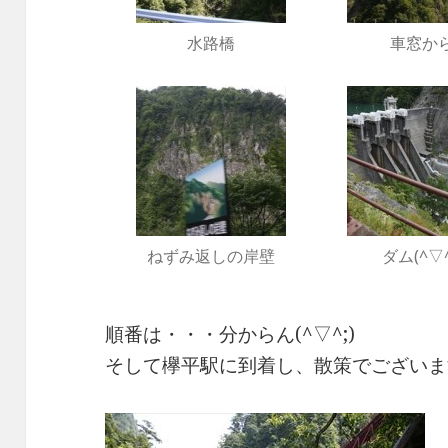
水路橋
車窓か
ねずみ返しの岸壁
ダム(^▽^
順番は・・・分からん(^▽^;)
そして欅平駅に到着し、散策でございま