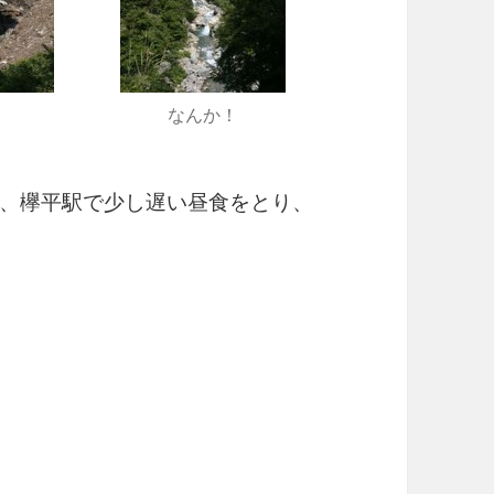
！
なんか！
、欅平駅で少し遅い昼食をとり、