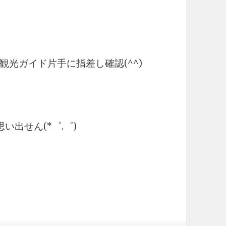
光ガイド片手に指差し確認(^^)
い出せん(*゜.゜)ゞ