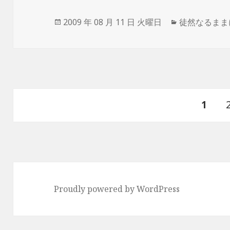
投
2009 年 08 月 11 日 火曜日
カ
徒然なるまま
稿
テ
日:
ゴ
リ
ー
投
ペ
1
稿
ナ
ー
ビ
ゲ
ジ
ー
Proudly powered by WordPress
シ
ョ
ン