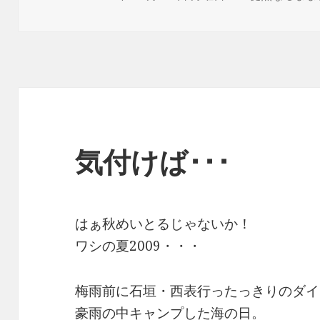
稿
テ
日:
ゴ
リ
ー
気付けば･･･
はぁ秋めいとるじゃないか！
ワシの夏2009・・・
梅雨前に石垣・西表行ったっきりのダイ
豪雨の中キャンプした海の日。