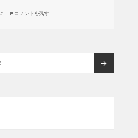
に
お盆休み に
コメントを残す
ペ
2
ー
次ペー
ジ
ジ