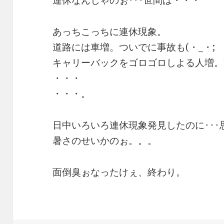
連休なんじゃのぉ･･･世間は・・・
あっちこっちに連休現象。
道路には車増。ついでに事故も(・_・;
キャリーバックをゴロゴロしよる人増。観
・・・
・・・。
日中いろいろ連休現象発見したのに･･･思
暑さのせいかのぉ。。。
面倒臭ぉなったけぇ、終わり。