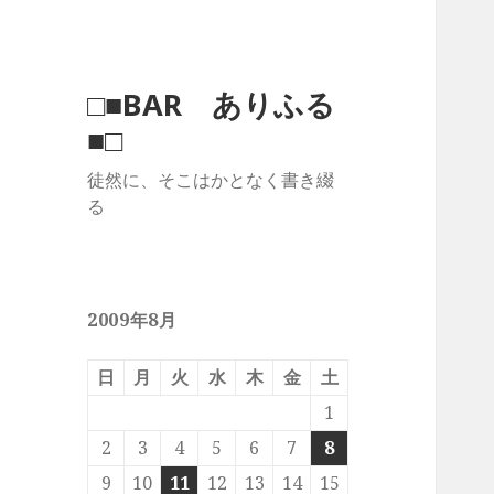
□■BAR ありふる
■□
徒然に、そこはかとなく書き綴
る
2009年8月
日
月
火
水
木
金
土
1
2
3
4
5
6
7
8
9
10
11
12
13
14
15