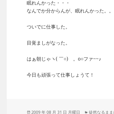
眠れんかった・・・
なんでか分からんが、眠れんかった。。
ついでに仕事した。
目覚ましがなった。
はぁ朝じゃヽ( ￣○)ゞ。o○ファ~~♪
今日も頑張って仕事しょうて！
投
2009 年 08 月 31 日 月曜日
カ
徒然なるまま