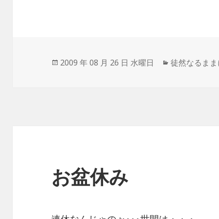
投
2009 年 08 月 26 日 水曜日
カ
徒然なるまま
稿
テ
日:
ゴ
リ
ー
お盆休み