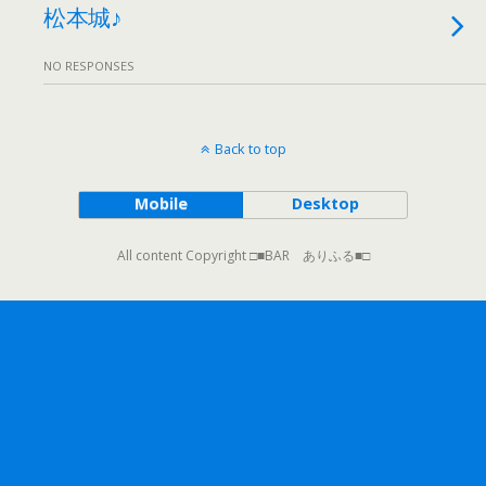
松本城♪
NO RESPONSES
Back to top
Mobile
Desktop
All content Copyright □■BAR ありふる■□