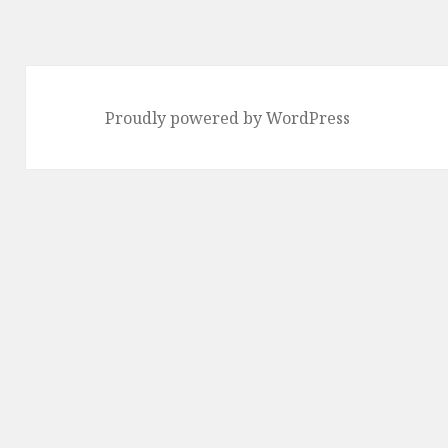
ー
シ
ョ
ン
Proudly powered by WordPress