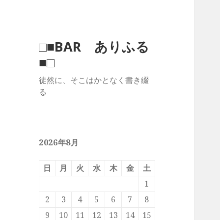
□■BAR ありふる
■□
徒然に、そこはかとなく書き綴
る
2026年8月
日
月
火
水
木
金
土
1
2
3
4
5
6
7
8
9
10
11
12
13
14
15