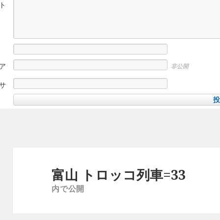
ト
ア
非公開
サ
投
稿
富山 トロッコ列車=33
ナ
内で公開
ビ
ゲ