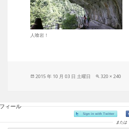
人喰岩！
投
2015 年 10 月 03 日 土曜日
フ
320 × 240
稿
ル
日:
サ
イ
ズ
フィール
または