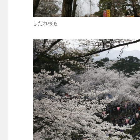
しだれ桜も