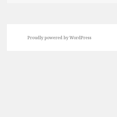
日:
ゴ
リ
ー
Proudly powered by WordPress