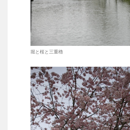
堀と桜と三重櫓