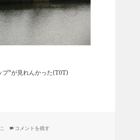
”が見れんかった(T0T)
に
高田城百万人観桜会 2015 に
コメントを残す