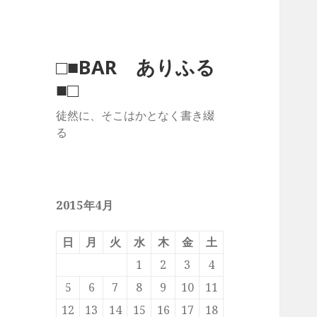
□■BAR ありふる
■□
徒然に、そこはかとなく書き綴
る
2015年4月
日
月
火
水
木
金
土
1
2
3
4
5
6
7
8
9
10
11
12
13
14
15
16
17
18