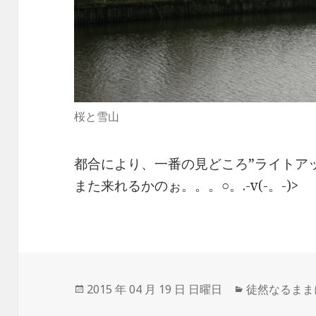
桜と雪山
都合により、一番の見どころ”ライトアップ
また来れるかのぉ。。。○。.-v(-。-)>
投
2015 年 04 月 19 日 日曜日
カ
徒然なるまま
稿
テ