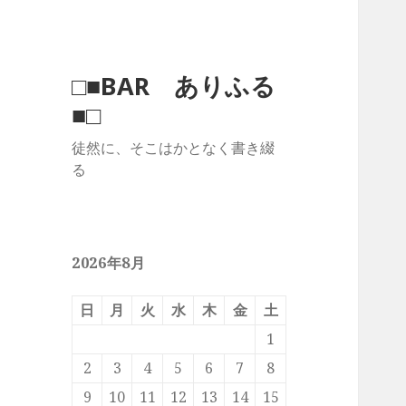
□■BAR ありふる
■□
徒然に、そこはかとなく書き綴
る
2026年8月
日
月
火
水
木
金
土
1
2
3
4
5
6
7
8
9
10
11
12
13
14
15