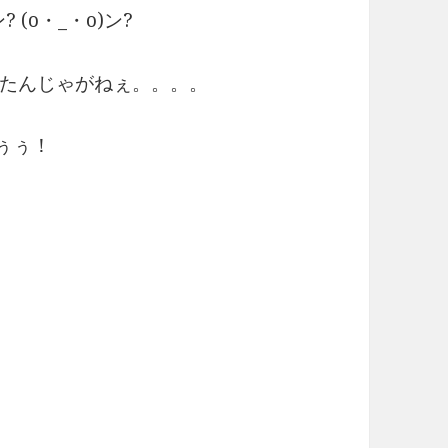
 (o・_・o)ン?
たんじゃがねぇ。。。。
ぅぅ！