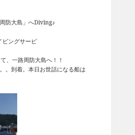
大島」へDiving♪
イビングサービ
合して、一路周防大島へ！！
。。到着。本日お世話になる船は