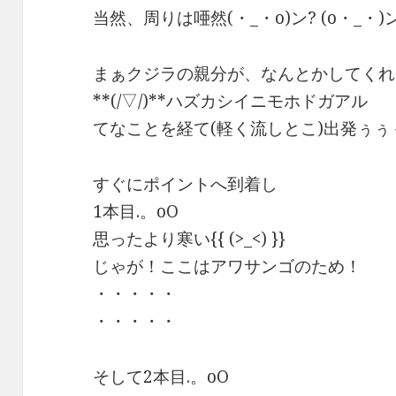
当然、周りは唖然(・_・o)ン? (o・_・)ン?
まぁクジラの親分が、なんとかしてくれ
**(/▽/)**ハズカシイニモホドガアル
てなことを経て(軽く流しとこ)出発ぅぅ
すぐにポイントへ到着し
1本目.。oO
思ったより寒い{{ (>_<) }}
じゃが！ここはアワサンゴのため！
・・・・・
・・・・・
そして2本目.。oO